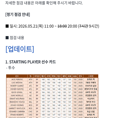
자세한 점검 내용은 아래를 확인해 주시기 바랍니다.
[정기 점검 안내]
■ 일시: 2026.05.21(목) 11:00 ~
18:00
20:00 (
7시간
9시간)
■ 점검 내용
[업데이트]
1. STARTING PLAYER 선수 카드
- 투수