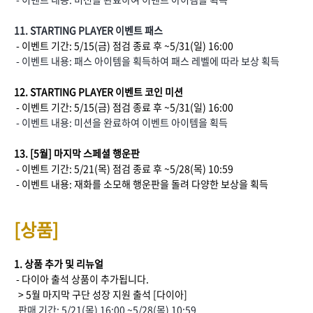
11. STARTING PLAYER 이벤트 패스
- 이벤트 기간: 5/15(금) 점검 종료 후 ~5/31(일) 16:00
- 이벤트 내용: 패스 아이템을 획득하여 패스 레벨에 따라 보상 획득
12. STARTING PLAYER 이벤트 코인 미션
- 이벤트 기간: 5/15(금) 점검 종료 후 ~5/31(일) 16:00
- 이벤트 내용: 미션을 완료하여 이벤트 아이템을 획득
13. [5월] 마지막 스페셜 행운판
- 이벤트 기간: 5/21(목) 점검 종료 후 ~5/28(목) 10:59
- 이벤트 내용: 재화를 소모해 행운판을 돌려 다양한 보상을 획득
[상품]
1. 상품 추가 및 리뉴얼
- 다이아 출석 상품이 추가됩니다.
> 5월 마지막 구단 성장 지원 출석 [다이아]
판매 기간: 5/21(목) 16:00 ~5/28(목) 10:59