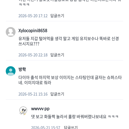
ㅋㅋㅋ
2026-05-20 17:12
답글쓰기
Xylocopini8658
유저들 지갑 털어먹을 생각 말고 게임 유지보수나 똑바로 신경
쓰시지요???
2026-05-20 22:18
답글쓰기
방학
다이아 출석 마지막 보상 이미지는 스타팅인데 글자는 슈퍼스타
네. 이미지대로 줘라
2026-05-21 15:16
답글쓰기
wwvvv pp
댓 보고 화들짝 놀라서 홀랑 바꿔버렸나보네요 ㅋㅋㅋ
2026-05-21 15:57
답글쓰기