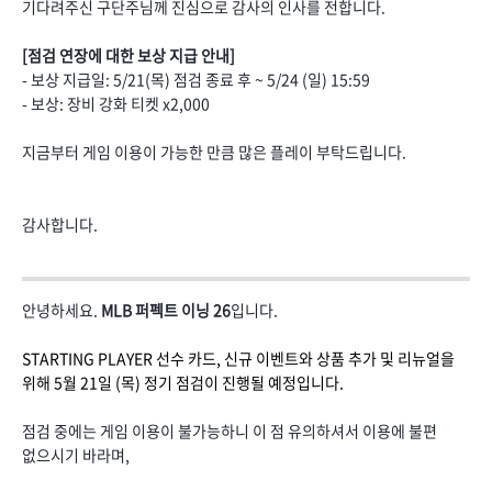
기다려주신 구단주님께 진심으로 감사의 인사를 전합니다.
[점검 연장에 대한 보상 지급 안내]
- 보상 지급일: 5/21(목) 점검 종료 후 ~ 5/24 (일) 15:59
- 보상: 장비 강화 티켓 x2,000
지금부터 게임 이용이 가능한 만큼 많은 플레이 부탁드립니다.
감사합니다.
안녕하세요.
MLB 퍼펙트 이닝 26
입니다.
STARTING PLAYER 선수 카드, 신규 이벤트와 상품 추가 및 리뉴얼을
위해 5월 21일 (목) 정기 점검이 진행될 예정입니다.
점검 중에는 게임 이용이 불가능하니 이 점 유의하셔서 이용에 불편
없으시기 바라며,