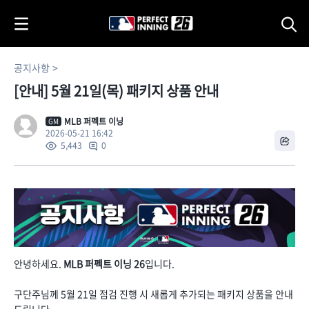
i
p
t
o
공지사항
C
[안내] 5월 21일(목) 패키지 상품 안내
o
n
t
MLB 퍼펙트 이닝
GM
2026-05-21 16:42
e
0
5,443
n
t
안녕하세요.
MLB 퍼펙트 이닝 26
입니다.
구단주님께 5월 21일 점검 진행 시 새롭게 추가되는 패키지 상품을 안내
드립니다.