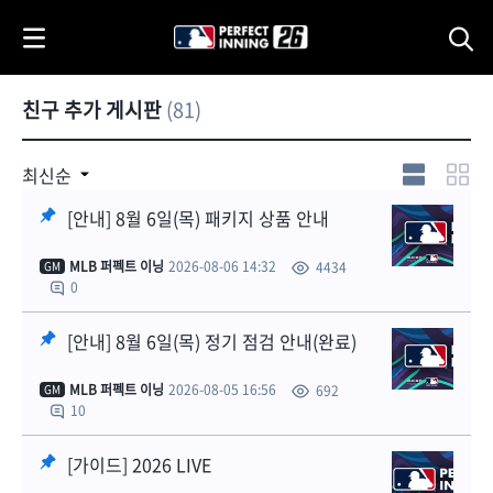
i
p
t
o
친구 추가 게시판
(81)
C
o
n
[안내] MLB
[안내] MLB
최신순
퍼펙트 이닝
퍼펙트 이닝
t
23 공식
공식 디스코드
[안내] 8월 6일(목) 패키지 상품 안내
e
트위터 오픈!
채널 안내
n
1
MLB 퍼펙트 이닝
2026-08-06 14:32
4434
GM
t
0
[안내] 8월 6일(목) 정기 점검 안내(완료)
MLB 퍼펙트 이닝
2026-08-05 16:56
692
GM
10
[가이드] 2026 LIVE