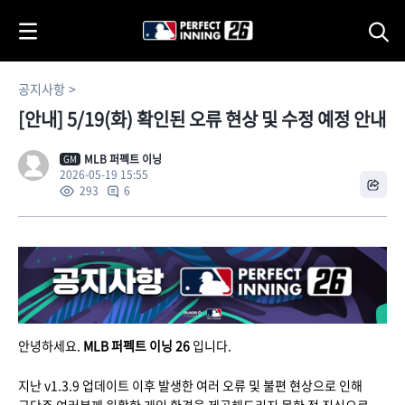
i
p
t
o
공지사항
C
[안내] 5/19(화) 확인된 오류 현상 및 수정 예정 안내
o
n
t
MLB 퍼펙트 이닝
GM
2026-05-19 15:55
e
6
293
n
t
안녕하세요.
MLB
퍼펙트 이닝 26
입니다.
지난 v1.3.9 업데이트 이후 발생한 여러 오류 및 불편 현상으로 인해
구단주 여러분께 원활한 게임 환경을 제공해드리지 못한 점 진심으로