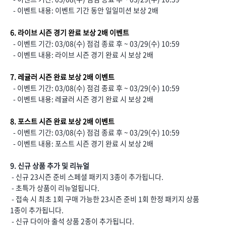
- 이벤트 내용: 이벤트 기간 동안 일일미션 보상 2배
6. 라이브 시즌 경기 완료 보상 2배 이벤트
- 이벤트 기간: 03/08(수) 점검 종료 후 ~ 03/29(수) 10:59
- 이벤트 내용: 라이브 시즌 경기 완료 시 보상 2배
7. 레귤러 시즌 완료 보상 2배 이벤트
- 이벤트 기간: 03/08(수) 점검 종료 후 ~ 03/29(수) 10:59
- 이벤트 내용: 레귤러 시즌 경기 완료 시 보상 2배
8. 포스트 시즌 완료 보상 2배 이벤트
- 이벤트 기간: 03/08(수) 점검 종료 후 ~ 03/29(수) 10:59
- 이벤트 내용: 포스트 시즌 경기 완료 시 보상 2배
9. 신규 상품 추가 및 리뉴얼
- 신규 23시즌 준비 스페셜 패키지 3종이 추가됩니다.
- 초특가 상품이 리뉴얼됩니다.
- 접속 시 최초 1회 구매 가능한 23시즌 준비 1회 한정 패키지 상품
1종이 추가됩니다.
- 신규 다이아 출석 상품 2종이 추가됩니다.