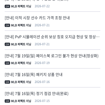
2026-07-22
MLB 퍼펙트 이닝
GM
[안내] 이적 시장 선수 카드 가격 조정 안내
2026-07-21
MLB 퍼펙트 이닝
GM
[안내] PvP 시뮬레이션 순위 보상 칭호 오지급 현상 및 정상 지급 안내
2026-07-21
MLB 퍼펙트 이닝
GM
[안내] 7월 19일(일) 페이스북 로그인 불가 현상 안내(정상화)
2026-07-19
MLB 퍼펙트 이닝
GM
[안내] 7월 16일(목) 패키지 상품 안내
2026-07-16
MLB 퍼펙트 이닝
GM
[안내] 7월 16일(목) 정기 점검 안내(완료)
2026-07-15
MLB 퍼펙트 이닝
GM