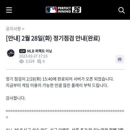
i
p
t
o
공지사항
C
[안내] 2월 28일(화) 정기점검 안내(완료)
o
n
t
MLB 퍼펙트 이닝
GM
2023-02-27 17:15
e
0
3,529
n
t
정기 점검이 2/28(화) 15:40에 완료되어 서버가 오픈 되었습니다.
지금부터 게임 이용이 가능한 만큼 많은 플레이 부탁 드립니다.
감사합니다.
===================================================
=
ALL-MLB 신규 선수 카드, 신규 이벤트, 상품 추가 및 리뉴얼을
위해 2월