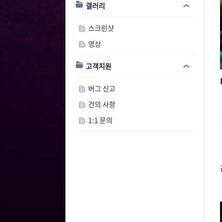
갤러리
스크린샷
영상
고객지원
버그 신고
건의 사항
1:1 문의