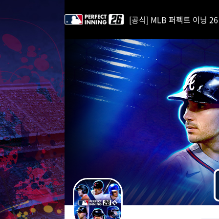
i
p
[공식] MLB 퍼펙트 이닝 26 | 
t
o
C
o
n
t
e
n
t