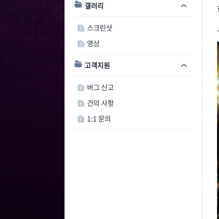
갤러리
스크린샷
영상
고객지원
버그 신고
건의 사항
1:1 문의