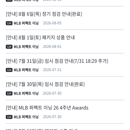
[안내] 8월 6일(목) 정기 점검 안내(완료)
2026-08-05
MLB 퍼펙트 이닝
GM
[안내] 8월 1일(토) 패키지 상품 안내
2026-08-01
MLB 퍼펙트 이닝
GM
[안내] 7월 31일(금) 임시 점검 안내(7/31 18:29 추가)
2026-07-31
MLB 퍼펙트 이닝
GM
[안내] 7월 30일(목) 임시 점검 안내(완료)
2026-07-30
MLB 퍼펙트 이닝
GM
[안내] MLB 퍼펙트 이닝 26 4주년 Awards
2026-07-30
MLB 퍼펙트 이닝
GM