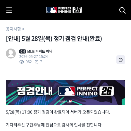
i
p
t
o
공지사항
C
[안내] 5월 28일(목) 정기 점검 안내(완료)
o
n
t
MLB 퍼펙트 이닝
GM
2026-05-27 15:24
e
7
962
n
t
5/28(목) 17:00 정기 점검이 완료되어 서버가 오픈되었습니다.
기다려주신 구단주님께 진심으로 감사의 인사를 전합니다.