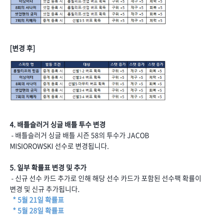
[변경 후]
4. 배틀슬러거 싱글 배틀 투수 변경
- 배틀슬러거 싱글 배틀 시즌 58의 투수가 JACOB
MISIOROWSKI 선수로 변경됩니다.
5. 일부 확률표 변경 및 추가
- 신규 선수 카드 추가로 인해 해당 선수 카드가 포함된 선수팩 확률이
변경 및 신규 추가됩니다.
* 5월 21일 확률표
* 5월 28일 확률표