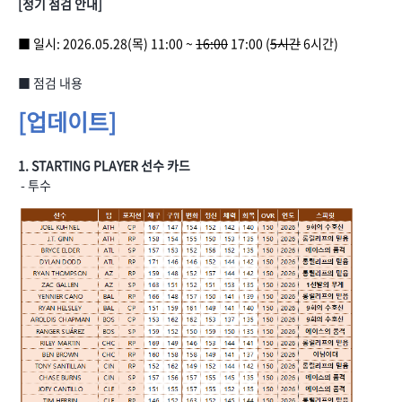
[정기 점검 안내]
■ 일시: 2026.05.28(목) 11:00 ~
16:00
17:00 (
5시간
6시간)
■ 점검 내용
[업데이트]
1. STARTING PLAYER 선수 카드
- 투수