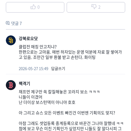
0
2
댓글 7
강북로오닷
클럽전 매칭 안고치냐?
한편으로는 고마움. 매번 하자있는 운영 덕분에 자료 잘 쌓여가
고 있음. 조만간 일부 환불 받고 손턴다. 화이팅
2026-05-27 15:49
답글쓰기
팩격기
채프먼 제구만 쏙 칼질해놓은 꼬라지 보소 ㅋㅋㅋ
니들이 이겼어
난 더이상 보스턴덱이 아니야 호호
아 그리고 슈스 모든 이벤트 빠진건 이번엔 기획의도 맞지?
아참 그래도 셋업등록 중계등록으로 바꾼건 그나마 잘했네 ㅋㅋ
첨에 보고 무슨 미친 기획인가 싶었지만 니들도 잘 알다시피 그