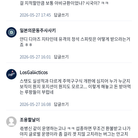
걸 지적할만큼 보통 아비규환이었냐? 시국이? ㅋㅋ
2026-05-27 17:45
답글쓰기
일본의문동주사사키
얀디 디아즈 지타인데 유격의 정석 스피릿은 어떻게 받으라는거
죠 ㅎㅎ
2026-05-27 16:01
답글쓰기
LosGalácticos
스탯도 실성적과 다르게 주먹구구식 개판에 심지어 누가 누군지
보직이 뭔지 포지션이 뭔지도 모르고... 이렇게 해놓고 돈 받아먹
는 루팡들이 부럽네
2026-05-27 16:08
답글쓰기
조용할날이
졳병신 같이 운영하는고나 ㅋㅋ 섭종하면 무조건 환불받고 나가
야지 글로벌 운영이라 좀 걸리 겟 지많 고치라는 버그는 안고치