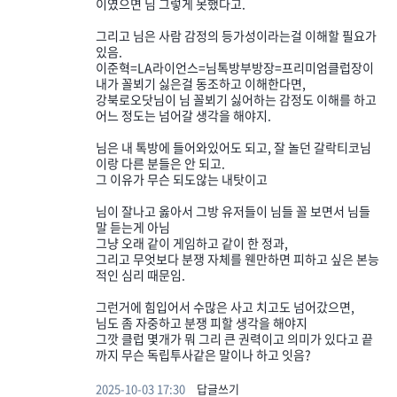
이였으면 님 그렇게 못했다고.
그리고 님은 사람 감정의 등가성이라는걸 이해할 필요가
있음.
이준혁=LA라이언스=님톡방부방장=프리미엄클럽장이
내가 꼴뵈기 싫은걸 동조하고 이해한다면,
강북로오닷님이 님 꼴뵈기 싫어하는 감정도 이해를 하고
어느 정도는 넘어갈 생각을 해야지.
님은 내 톡방에 들어와있어도 되고, 잘 놀던 갈락티코님
이랑 다른 분들은 안 되고.
그 이유가 무슨 되도않는 내탓이고
님이 잘나고 옳아서 그방 유저들이 님들 꼴 보면서 님들
말 듣는게 아님
그냥 오래 같이 게임하고 같이 한 정과,
그리고 무엇보다 분쟁 자체를 웬만하면 피하고 싶은 본능
적인 심리 때문임.
그런거에 힘입어서 수많은 사고 치고도 넘어갔으면,
님도 좀 자중하고 분쟁 피할 생각을 해야지
그깟 클럽 몇개가 뭐 그리 큰 권력이고 의미가 있다고 끝
까지 무슨 독립투사같은 말이나 하고 잇음?
2025-10-03 17:30
답글쓰기