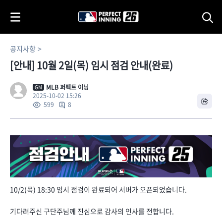
i
p
t
o
공지사항
C
[안내] 10월 2일(목) 임시 점검 안내(완료)
o
n
t
MLB 퍼펙트 이닝
GM
2025-10-02 15:26
e
8
599
n
t
10/2(목) 18:30 임시 점검이 완료되어 서버가 오픈되었습니다.
기다려주신 구단주님께 진심으로 감사의 인사를 전합니다.