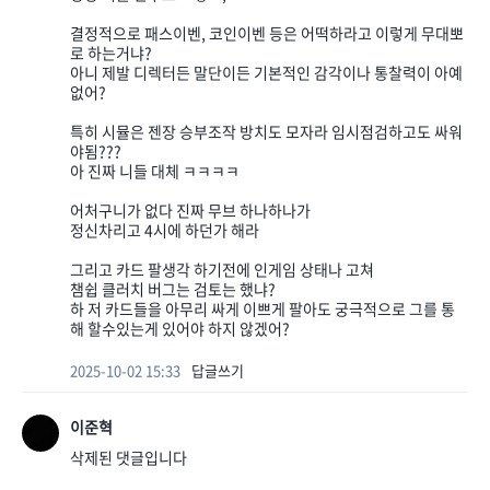
결정적으로 패스이벤, 코인이벤 등은 어떡하라고 이렇게 무대뽀
로 하는거냐?
아니 제발 디렉터든 말단이든 기본적인 감각이나 통찰력이 아예
없어?
특히 시뮬은 젠장 승부조작 방치도 모자라 임시점검하고도 싸워
야됨???
아 진짜 니들 대체 ㅋㅋㅋㅋ
어처구니가 없다 진짜 무브 하나하나가
정신차리고 4시에 하던가 해라
그리고 카드 팔생각 하기전에 인게임 상태나 고쳐
챔쉽 클러치 버그는 검토는 했냐?
하 저 카드들을 아무리 싸게 이쁘게 팔아도 궁극적으로 그를 통
해 할수있는게 있어야 하지 않겠어?
2025-10-02 15:33
답글쓰기
이준혁
삭제된 댓글입니다