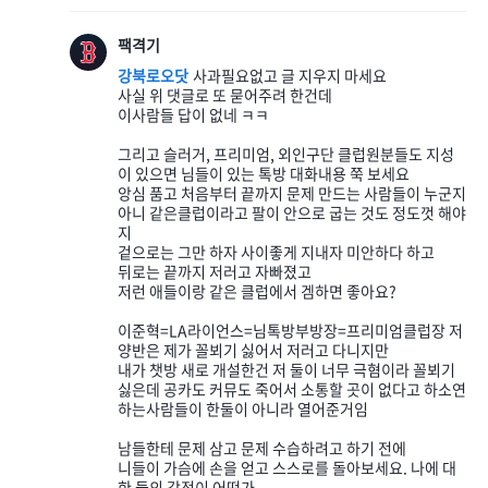
팩격기
강북로오닷
사과필요없고 글 지우지 마세요
사실 위 댓글로 또 묻어주려 한건데
이사람들 답이 없네 ㅋㅋ
그리고 슬러거, 프리미엄, 외인구단 클럽원분들도 지성
이 있으면 님들이 있는 톡방 대화내용 쭉 보세요
앙심 품고 처음부터 끝까지 문제 만드는 사람들이 누군지
아니 같은클럽이라고 팔이 안으로 굽는 것도 정도껏 해야
지
겉으로는 그만 하자 사이좋게 지내자 미안하다 하고
뒤로는 끝까지 저러고 자빠졌고
저런 애들이랑 같은 클럽에서 겜하면 좋아요?
이준혁=LA라이언스=님톡방부방장=프리미엄클럽장 저
양반은 제가 꼴뵈기 싫어서 저러고 다니지만
내가 챗방 새로 개설한건 저 둘이 너무 극혐이라 꼴뵈기
싫은데 공카도 커뮤도 죽어서 소통할 곳이 없다고 하소연
하는사람들이 한둘이 아니라 열어준거임
남들한테 문제 삼고 문제 수습하려고 하기 전에
니들이 가슴에 손을 얻고 스스로를 돌아보세요. 나에 대
한 둘의 감정이 어떤가.