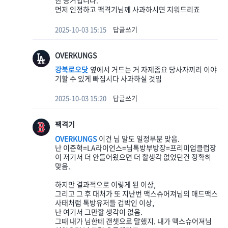
한 증거입니다.
먼저 인정하고 팩격기님께 사과하시면 지워드리죠
2025-10-03 15:15
답글쓰기
OVERKUNGS
강북로오닷
옆에서 거드는 거 자제좀요 당사자끼리 이야
기할 수 있게 빠집시다 사과하실 것임
2025-10-03 15:20
답글쓰기
팩격기
OVERKUNGS
이건 님 말도 일정부분 맞음.
난 이준혁=LA라이언스=님톡방부방장=프리미엄클럽장
이 저기서 더 안들어왔으면 더 할생각 없었던건 정확히
맞음.
하지만 결과적으로 이렇게 된 이상,
그리고 그 후 대처가 또 지난번 맥스슈어져님의 매드맥스
사태처럼 톡방유저들 겁박인 이상,
난 여기서 그만할 생각이 없음.
그때 내가 님한테 갠챗으로 말했지. 내가 맥스슈어져님