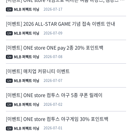
2026-07-17
MLB 퍼펙트 이닝
GM
[이벤트] 2026 ALL-STAR GAME 기념 접속 이벤트 안내
2026-07-09
MLB 퍼펙트 이닝
GM
[이벤트] ONE store ONE pay 2종 20% 포인트백
2026-07-08
MLB 퍼펙트 이닝
GM
[이벤트] 매치업 커뮤니티 이벤트
2026-07-07
MLB 퍼펙트 이닝
GM
[이벤트] ONE store 컴투스 야구 5종 쿠폰 릴레이
2026-07-02
MLB 퍼펙트 이닝
GM
[이벤트] ONE store 컴투스 야구게임 30% 포인트백
2026-07-01
MLB 퍼펙트 이닝
GM