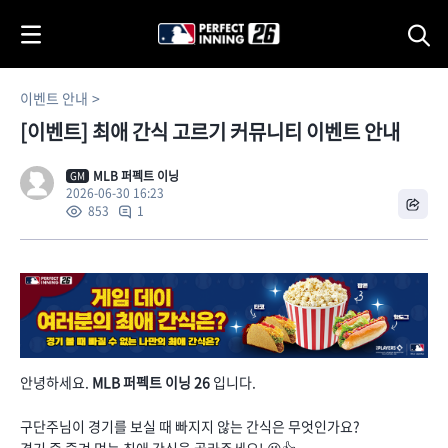
i
p
t
o
이벤트 안내
C
[이벤트] 최애 간식 고르기 커뮤니티 이벤트 안내
o
n
t
MLB 퍼펙트 이닝
GM
2026-06-30 16:23
e
1
853
n
t
안녕하세요.
MLB 퍼펙트 이닝 26
입니다.
구단주님이 경기를 보실 때 빠지지 않는 간식은 무엇인가요?
경기 중 즐겨 먹는 최애 간식을 골라주세요! 😉👍