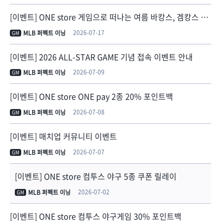
[이벤트] ONE store 게임으로 떠나는 여름 바캉스, 겜캉스 쿠폰팩
2026-07-17
MLB 퍼펙트 이닝
GM
[이벤트] 2026 ALL-STAR GAME 기념 접속 이벤트 안내
2026-07-09
MLB 퍼펙트 이닝
GM
[이벤트] ONE store ONE pay 2종 20% 포인트백
2026-07-08
MLB 퍼펙트 이닝
GM
[이벤트] 매치업 커뮤니티 이벤트
2026-07-07
MLB 퍼펙트 이닝
GM
[이벤트] ONE store 컴투스 야구 5종 쿠폰 릴레이
2026-07-02
MLB 퍼펙트 이닝
GM
[이벤트] ONE store 컴투스 야구게임 30% 포인트백