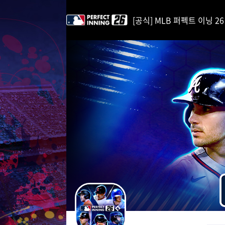
i
p
[공식] MLB 퍼펙트 이닝 26 | 
t
o
C
o
n
t
e
n
t