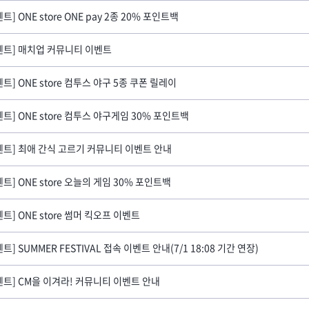
트] ONE store ONE pay 2종 20% 포인트백
벤트] 매치업 커뮤니티 이벤트
벤트] ONE store 컴투스 야구 5종 쿠폰 릴레이
벤트] ONE store 컴투스 야구게임 30% 포인트백
벤트] 최애 간식 고르기 커뮤니티 이벤트 안내
벤트] ONE store 오늘의 게임 30% 포인트백
벤트] ONE store 썸머 킥오프 이벤트
트] SUMMER FESTIVAL 접속 이벤트 안내(7/1 18:08 기간 연장)
벤트] CM을 이겨라! 커뮤니티 이벤트 안내