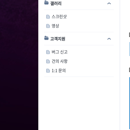
갤러리
스크린샷
영상
고객지원
버그 신고
건의 사항
1:1 문의