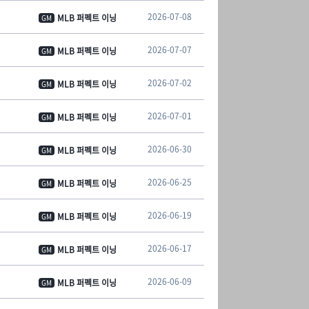
2026-07-08
MLB 퍼펙트 이닝
GM
2026-07-07
MLB 퍼펙트 이닝
GM
2026-07-02
MLB 퍼펙트 이닝
GM
2026-07-01
MLB 퍼펙트 이닝
GM
2026-06-30
MLB 퍼펙트 이닝
GM
2026-06-25
MLB 퍼펙트 이닝
GM
2026-06-19
MLB 퍼펙트 이닝
GM
2026-06-17
MLB 퍼펙트 이닝
GM
2026-06-09
MLB 퍼펙트 이닝
GM