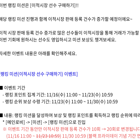
이번 랭킹 미션은 [이적시장 선수 구매하기]!!
해당 랭킹 미션 진행과 함께 이적시장 판매 등록 건수가 증가할 예정이에요~
이적 시장 판매 등록 건수 증가로 많은 선수들이 이적시장을 통해 거래가 가능할
이번 기회에 원하시는 선수도 영입하시고 미션 보상도 챙겨보세요.
자세한 이벤트 내용은 아래를 확인해주세요.
[랭킹 미션(이적시장 선수 구매하기) 이벤트]
■ 이벤트 기간
- 랭킹 포인트 집계 기간: 11/16(수) 11:00 ~ 11/23(수) 10:59
- 랭킹 순위 보상 수령 기간: 11/23(수) 11:00 ~ 11/30(수) 10:59
■ 내용: 랭킹 미션을 달성하여 보상 및 랭킹 포인트를 획득하고 랭킹 순위에 따
* [메인로비] -> [미션] -> [랭킹 미션]으로 진입
※ 이벤트 기간 동안만 이적시장 판매 등록 건수가 10회 → 20회로 변경됩니
(11/16 11:00 ~
11/23 10:59
) 11/30 10:59 (블랙 프라이데이 기념 기간 