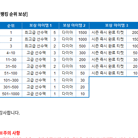
[랭킹 순위 보상]
감사합니다.
※주의 사항