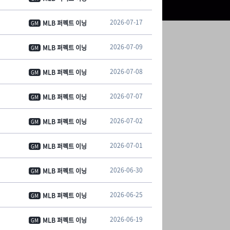
2026-07-17
MLB 퍼펙트 이닝
GM
2026-07-09
MLB 퍼펙트 이닝
GM
2026-07-08
MLB 퍼펙트 이닝
GM
2026-07-07
MLB 퍼펙트 이닝
GM
2026-07-02
MLB 퍼펙트 이닝
GM
2026-07-01
MLB 퍼펙트 이닝
GM
2026-06-30
MLB 퍼펙트 이닝
GM
2026-06-25
MLB 퍼펙트 이닝
GM
2026-06-19
MLB 퍼펙트 이닝
GM