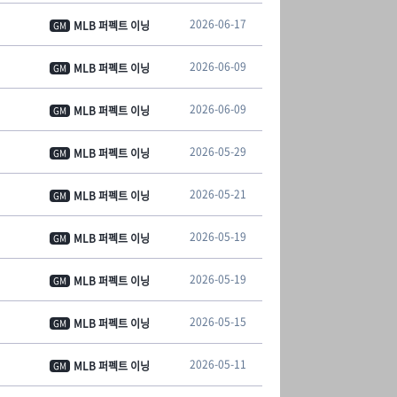
2026-06-17
MLB 퍼펙트 이닝
GM
2026-06-09
MLB 퍼펙트 이닝
GM
2026-06-09
MLB 퍼펙트 이닝
GM
2026-05-29
MLB 퍼펙트 이닝
GM
2026-05-21
MLB 퍼펙트 이닝
GM
2026-05-19
MLB 퍼펙트 이닝
GM
2026-05-19
MLB 퍼펙트 이닝
GM
2026-05-15
MLB 퍼펙트 이닝
GM
2026-05-11
MLB 퍼펙트 이닝
GM