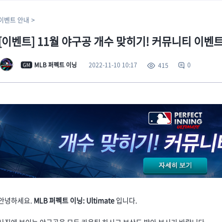
이벤트 안내
[이벤트] 11월 야구공 개수 맞히기! 커뮤니티 이벤
2022-11-10 10:17
MLB 퍼펙트 이닝
0
415
GM
안녕하세요.
MLB 퍼펙트 이닝: Ultimate
입니다.