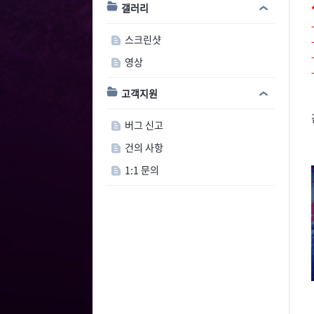
갤러리
스크린샷
영상
고객지원
버그 신고
건의 사항
1:1 문의