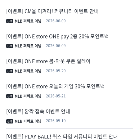
[이벤트] CM을 이겨라! 커뮤니티 이벤트 안내
2026-06-09
MLB 퍼펙트 이닝
GM
[이벤트] ONE store ONE pay 2종 20% 포인트백
2026-06-09
MLB 퍼펙트 이닝
GM
[이벤트] ONE store 봄-아웃 쿠폰 릴레이
2026-05-29
MLB 퍼펙트 이닝
GM
[이벤트] ONE store 오늘의 게임 30% 포인트백
2026-05-21
MLB 퍼펙트 이닝
GM
[이벤트] 깜짝 접속 이벤트 안내
2026-05-19
MLB 퍼펙트 이닝
GM
[이벤트] PLAY BALL! 퀴즈 타임 커뮤니티 이벤트 안내