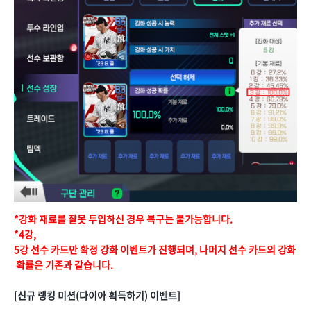
*강화 재료를 잘못 투입하신 경우 복구는 불가능합니다.
*4강,
5강 선수 카드만 확정 강화 이벤트가 진행되며, 나머지 선수 카드의 강화
확률은 기존과 같습니다.
[신규 랭킹 미션(다이아 획득하기) 이벤트]