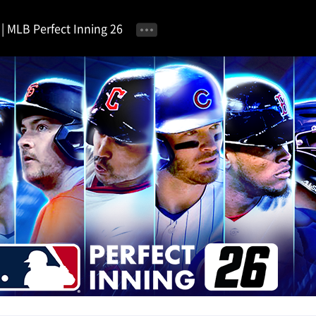
MLB Perfect Inning 26
공지사항
이벤트 안내
자유 게시판
가이드