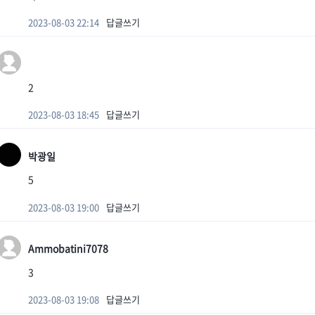
2023-08-03 22:14
답글쓰기
2
2023-08-03 18:45
답글쓰기
박광일
5
2023-08-03 19:00
답글쓰기
Ammobatini7078
3
2023-08-03 19:08
답글쓰기