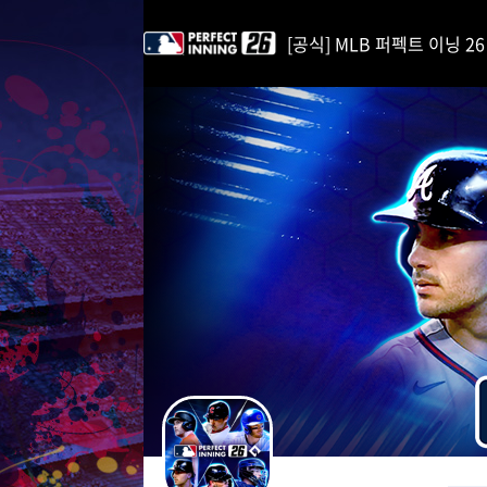
i
p
[공식] MLB 퍼펙트 이닝 26 | 
t
o
C
o
n
t
e
n
t