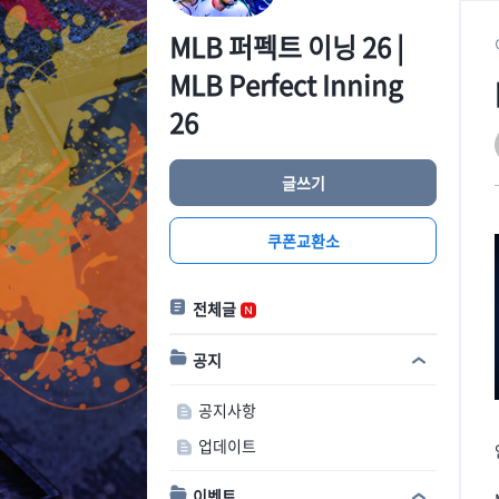
MLB 퍼펙트 이닝 26 |
MLB Perfect Inning
26
글쓰기
쿠폰교환소
전체글
공지
공지사항
업데이트
이벤트