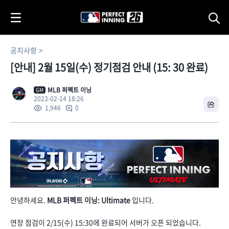
i
p
t
o
공지사항
C
[안내] 2월 15일(수) 정기점검 안내 (15: 30 완료)
o
n
t
MLB 퍼펙트 이닝
GM
2023-02-14 18:26
e
0
1,946
n
t
안녕하세요.
MLB 퍼펙트 이닝: Ultimate
입니다.
연장 점검이 2/15(수) 15:30에 완료되어 서버가 오픈 되었습니다.