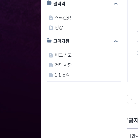
갤러리
스크린샷
영상
고객지원
버그 신고
건의 사항
1:1 문의
공
[안