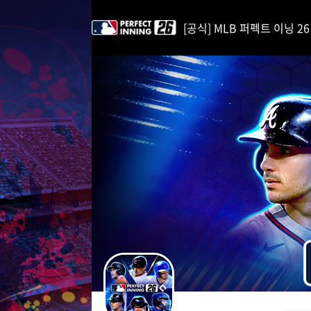
i
p
[공식] MLB 퍼펙트 이닝 26 | 
t
o
C
o
n
t
e
n
t