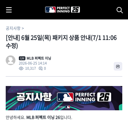
i
p
t
o
공지사항
C
[안내] 6월 25일(목) 패키지 상품 안내(7/1 11:06
o
n
수정)
t
e
MLB 퍼펙트 이닝
GM
2026-06-25 14:14
n
0
10,317
t
안녕하세요.
MLB 퍼펙트 이닝 26
입니다.