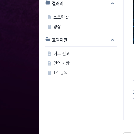
갤러리
스크린샷
영상
고객지원
버그 신고
건의 사항
1:1 문의