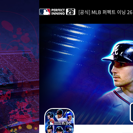
i
p
[공식] MLB 퍼펙트 이닝 26 | 
t
o
C
o
n
t
e
n
t