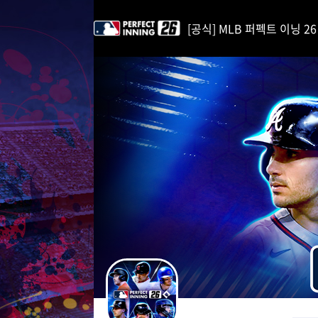
i
p
[공식] MLB 퍼펙트 이닝 26 | 
t
o
C
o
n
t
e
n
t