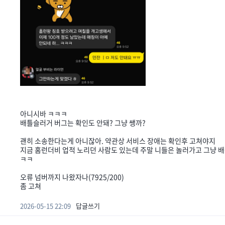
아니시바 ㅋㅋㅋ
배틀슬러거 버그는 확인도 안돼? 그냥 쌩까?
괜히 소송한다는게 아니잖아. 약관상 서비스 장애는 확인후 고쳐야지
지금 홈런더비 업적 노리던 사람도 있는데 주말 니들은 놀러가고 그냥 
ㅋㅋ
오류 넘버까지 나왔자나(7925/200)
좀 고쳐
2026-05-15 22:09
답글쓰기