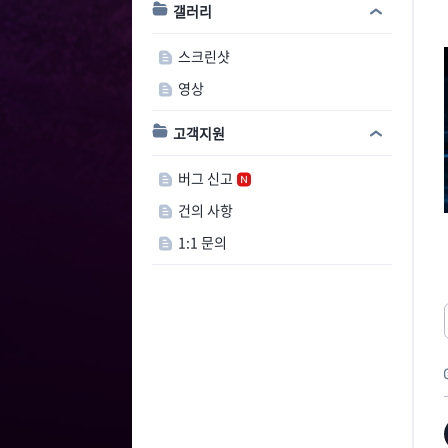
갤러리
스크린샷
영상
고객지원
버그 신고
건의 사항
1:1 문의