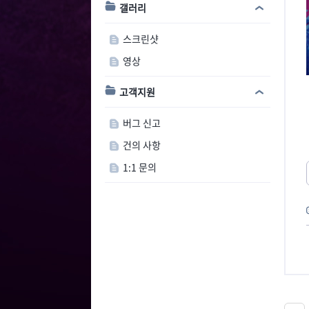
갤러리
스크린샷
영상
고객지원
버그 신고
건의 사항
1:1 문의