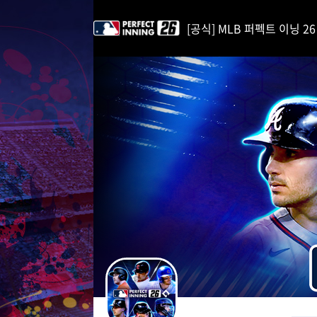
i
p
[공식] MLB 퍼펙트 이닝 26 | 
t
o
C
o
n
t
e
n
t