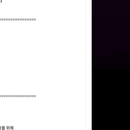
)
================
================
추가를 위해