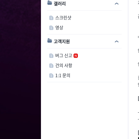
갤러리
스크린샷
영상
고객지원
버그 신고
건의 사항
1:1 문의