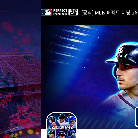
i
p
[공식] MLB 퍼펙트 이닝 26 | 
t
o
C
o
n
t
e
n
t