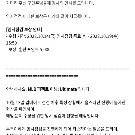
기다려 주신 구단주님들께 감사의 인사를 드립니다.
임시점검에 대한 보상은 아래와 같이 지급됩니다.
[임시점검 보상 안내]
- 수령 기간: 2022.10.14(금) 임시점검 종료 후 ~ 2022.10.19(수)
15:59
- 보상: 훈련 포인트 5,000
===================================================
==============================
안녕하세요.
MLB 퍼펙트 이닝: Ultimate
입니다.
10월 13일 업데이트 점검 이후 특정 상황에서 올스타전 진행이 불가한
현상을 확인하여
해당 문제 수정을 위한 임시 점검이 진행될 예정입니다.
부득이하게 임시점검을 진행하게 되어 죄송하다는 말씀을 드리며,