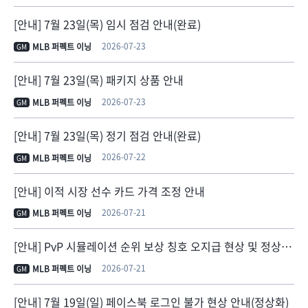
[안내] 7월 23일(목) 임시 점검 안내(완료)
2026-07-23
MLB 퍼펙트 이닝
GM
[안내] 7월 23일(목) 패키지 상품 안내
2026-07-23
MLB 퍼펙트 이닝
GM
[안내] 7월 23일(목) 정기 점검 안내(완료)
2026-07-22
MLB 퍼펙트 이닝
GM
[안내] 이적 시장 선수 카드 가격 조정 안내
2026-07-21
MLB 퍼펙트 이닝
GM
[안내] PvP 시뮬레이션 순위 보상 칭호 오지급 현상 및 정상 지급 안내
2026-07-21
MLB 퍼펙트 이닝
GM
[안내] 7월 19일(일) 페이스북 로그인 불가 현상 안내(정상화)