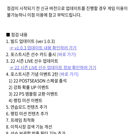
점검이 시작되기 전 신규 버전으로 업데이트를 진행할 경우 게임 이용이
불가능하니 이점 이용에 참고 부탁드립
니다.
■ 점검 내용
1. 빌드 업데이트 (ver 1.0.3)
☞ v1.0.3 업데이트 내용 확인하러 가기
2. 포스트시즌 선수 카드 출시
(바로 가기)
3. 22 시즌 LIVE 선수 업데이트
☞ 22 시즌 LIVE 선수 업데이트 정보 확인하러 가기
4. 포스트시즌 기념 이벤트 2탄
(바로 가기)
1) 22 POSTSEASON 스페셜 출석
2) 강화 확률 UP 이벤트
3) 22 PS 엠블럼 교환 이벤트
4) 랭킹 미션 이벤트
5. 연습모드 컨텐츠 추가
6. 랭킹 미션 컨텐츠 추가
7. 프레임 최적화
8. 이적시장 검색 기능 개선
9. 선수 보관함 방출 필터 기능 추가