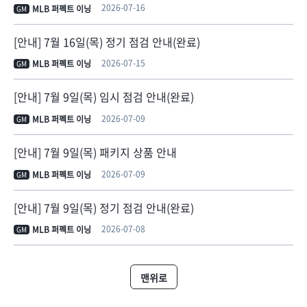
2026-07-16
MLB 퍼펙트 이닝
GM
[안내] 7월 16일(목) 정기 점검 안내(완료)
2026-07-15
MLB 퍼펙트 이닝
GM
[안내] 7월 9일(목) 임시 점검 안내(완료)
2026-07-09
MLB 퍼펙트 이닝
GM
[안내] 7월 9일(목) 패키지 상품 안내
2026-07-09
MLB 퍼펙트 이닝
GM
[안내] 7월 9일(목) 정기 점검 안내(완료)
2026-07-08
MLB 퍼펙트 이닝
GM
맨위로