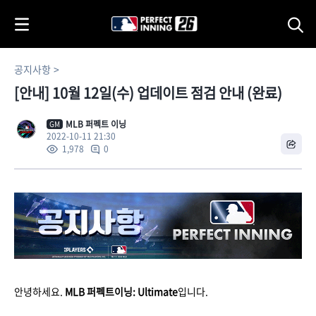
i
p
t
o
공지사항
C
[안내] 10월 12일(수) 업데이트 점검 안내 (완료)
o
n
t
MLB 퍼펙트 이닝
GM
2022-10-11 21:30
e
0
1,978
n
t
안녕하세요.
MLB 퍼펙트이닝: Ultimate
입니다.