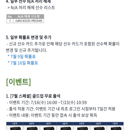
4. 일부 선수 N/A 처리 해제
> N/A 처리 해제 선수 리스트
5. 일부 확률표 변경 및 추가
- 신규 선수 카드 추가로 인해 해당 선수 카드가 포함된 선수팩 확률이
변경 및 신규 추가됩니다.
* 7월 9일 확률표
* 7월 16일 확률표
[이벤트]
1.
[7월 스페셜] 골드업 무료 출석
- 이벤트 기간:
7/16(수) 16:00 ~7/23(수) 10:59
- 출석 적용 기간: 이벤트 기간 내 최초 로그인 시점부터 7일간 적용
- 이벤트 내용: 이벤트 기간 동안 접속 시 출석 보상 획득