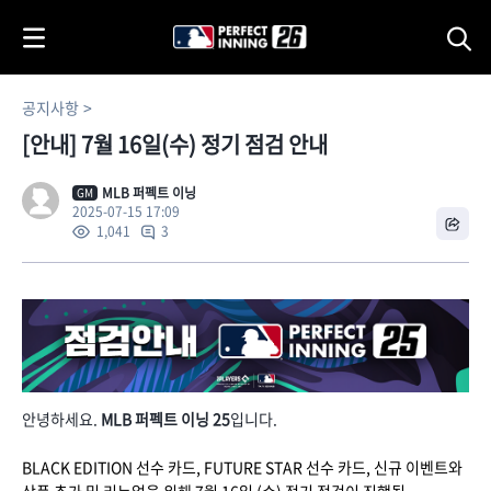
i
p
t
o
공지사항
C
[안내] 7월 16일(수) 정기 점검 안내
o
n
t
MLB 퍼펙트 이닝
GM
2025-07-15 17:09
e
3
1,041
n
t
안녕하세요.
MLB 퍼펙트 이닝 25
입니다.
BLACK EDITION 선수 카드, FUTURE STAR 선수 카드, 신규 이벤트와
상품 추가 및 리뉴얼을 위해 7월 16일 (수) 정기 점검이 진행될