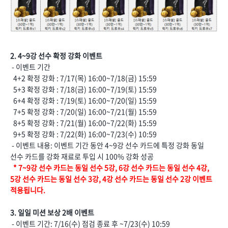
2. 4~9강 선수 확정 강화 이벤트
- 이벤트 기간
4+2 확정 강화 : 7/17(목) 16:00~7/18(금) 15:59
5+3 확정 강화 : 7/18(금) 16:00~7/19(토) 15:59
6+4 확정 강화 : 7/19(토) 16:00~7/20(일) 15:59
7+5 확정 강화 : 7/20(일) 16:00~7/21(월) 15:59
8+5 확정 강화 : 7/21(월) 16:00~7/22(화) 15:59
9+5 확정 강화 : 7/22(화) 16:00~7/23(수) 10:59
- 이벤트 내용: 이벤트 기간 동안 4~9강 선수 카드에 특정 강화 동일
선수 카드를 강화 재료로 투입 시 100% 강화 성공
* 7~9강 선수 카드는 동일 선수 5강, 6강 선수 카드는 동일 선수 4강,
5강 선수 카드는 동일 선수 3강, 4강 선수 카드는 동일 선수 2강 이벤트
적용됩니다.
3. 일일 미션 보상 2배 이벤트
- 이벤트 기간: 7/16(수) 점검 종료 후 ~7/23(수) 10:59