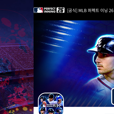
i
p
[공식] MLB 퍼펙트 이닝 26 | 
t
o
C
o
n
t
e
n
t