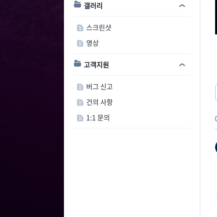
갤러리
스크린샷
영상
고객지원
버그 신고
건의 사항
1:1 문의