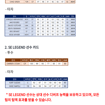
- 타자
2. SE LEGEND 선수 카드
- 투수
- 타자
* SE LEGEND 선수는 상대 선수 디버프 능력을 보유하고 있으며, 모든
팀의 팀덱 효과를 받을 수 있습니다.