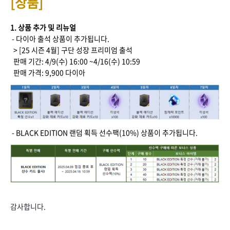
[상품]
1. 상품 추가 및 리뉴얼
- 다이아 출석 상품이 추가됩니다.
> [25 시즌 4월] 구단 성장 프리미엄 출석
판매 기간: 4/9(수) 16:00 ~4/16(수) 10:59
판매 가격: 9,900 다이아
- BLACK EDITION 랜덤 획득 선수팩(10%) 상품이 추가됩니다.
감사합니다.