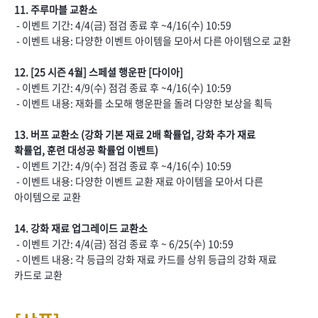
11. 주루마블 교환소
- 이벤트 기간: 4/4(금) 점검 종료 후 ~4/16(수) 10:59
- 이벤트 내용: 다양한 이벤트 아이템을 모아서 다른 아이템으로 교환
12. [25 시즌 4월] 스페셜 행운판 [다이아]
- 이벤트 기간: 4/9(수) 점검 종료 후 ~4/16(수) 10:59
- 이벤트 내용: 재화를 소모해 행운판을 돌려 다양한 보상을 획득
13. 버프 교환소 (강화 기본 재료 2배 확률업, 강화 추가 재료
확률업,
훈련 대성공 확률업 이벤트)
- 이벤트 기간: 4/9(수) 점검 종료 후 ~4/16(수) 10:59
- 이벤트 내용: 다양한 이벤트 교환 재료 아이템을 모아서 다른
아이템으로 교환
14. 강화 재료 업그레이드 교환소
- 이벤트 기간: 4/4(금) 점검 종료 후 ~ 6/25(수) 10:59
- 이벤트 내용: 각 등급의 강화 재료 카드를 상위 등급의 강화 재료
카드로 교환