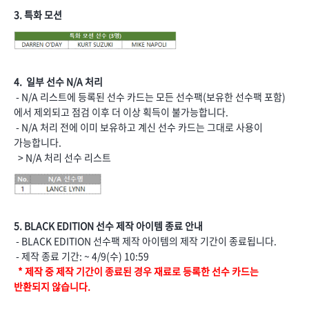
3. 특화 모션
4. 일부 선수 N/A 처리
- N/A 리스트에 등록된 선수 카드는 모든 선수팩(보유한 선수팩 포함)
에서 제외되고 점검 이후 더 이상 획득이 불가능합니다.
- N/A 처리 전에 이미 보유하고 계신 선수 카드는 그대로 사용이
가능합니다.
> N/A 처리 선수 리스트
5. BLACK EDITION 선수 제작 아이템 종료 안내
- BLACK EDITION 선수팩 제작 아이템의 제작 기간이 종료됩니다.
- 제작 종료 기간: ~ 4/9(수) 10:59
* 제작 중 제작 기간이 종료된 경우 재료로 등록한 선수 카드는
반환되지 않습니다.