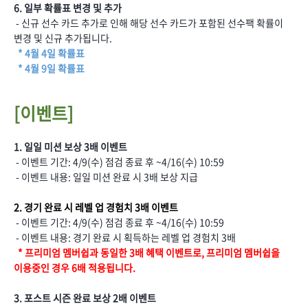
6. 일부 확률표 변경 및 추가
- 신규 선수 카드 추가로 인해 해당 선수 카드가 포함된 선수팩 확률이
변경 및 신규 추가됩니다.
* 4월 4일 확률표
* 4월 9일 확률표
[이벤트]
1.
일일 미션 보상 3배 이벤트
- 이벤트 기간: 4/9(수) 점검 종료 후 ~4/16(수) 10:59
- 이벤트 내용: 일일 미션 완료 시 3배 보상 지급
2. 경기 완료 시 레벨 업 경험치 3배 이벤트
- 이벤트 기간: 4/9(수) 점검 종료 후 ~4/16(수) 10:59
- 이벤트 내용: 경기 완료 시 획득하는 레벨 업 경험치 3배
* 프리미엄 멤버쉽과 동일한 3배 혜택 이벤트로, 프리미엄 멤버쉽을
이용중인 경우 6배 적용됩니다.
3. 포스트 시즌 완료 보상 2배 이벤트