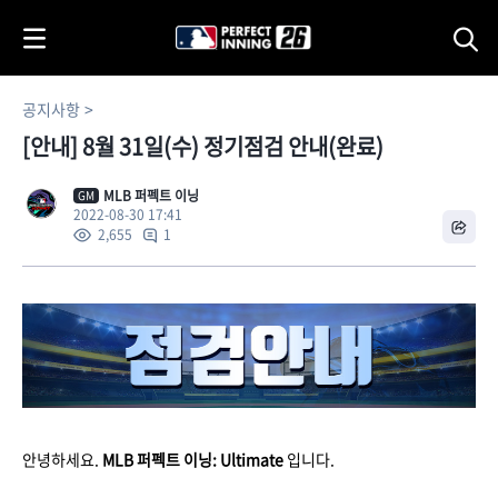
i
p
t
o
공지사항
C
[안내] 8월 31일(수) 정기점검 안내(완료)
o
n
t
MLB 퍼펙트 이닝
GM
2022-08-30 17:41
e
1
2,655
n
t
안녕하세요.
MLB 퍼펙트 이닝: Ultimate
입니다.