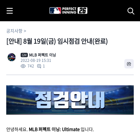
i
p
t
o
공지사항
C
[안내] 8월 19일(금) 임시점검 안내(완료)
o
n
t
MLB 퍼펙트 이닝
GM
2022-08-19 15:31
e
1
742
n
t
안녕하세요.
MLB 퍼펙트 이닝: Ultimate
입니다.