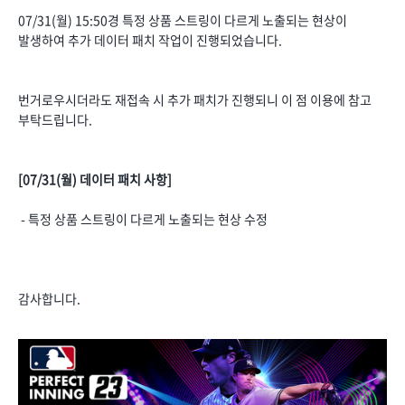
07/31(월) 15:50경 특정 상품 스트링이 다르게 노출되는 현상이
발생하여 추가 데이터 패치 작업이 진행되었습니다.
번거로우시더라도 재접속 시 추가 패치가 진행되니 이 점 이용에 참고
부탁드립니다.
[07/31(월) 데이터 패치 사항]
- 특정 상품 스트링이 다르게 노출되는 현상 수정 ​
감사합니다.