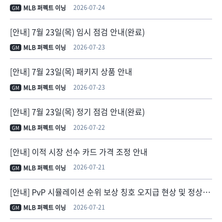
2026-07-24
MLB 퍼펙트 이닝
GM
[안내] 7월 23일(목) 임시 점검 안내(완료)
2026-07-23
MLB 퍼펙트 이닝
GM
[안내] 7월 23일(목) 패키지 상품 안내
2026-07-23
MLB 퍼펙트 이닝
GM
[안내] 7월 23일(목) 정기 점검 안내(완료)
2026-07-22
MLB 퍼펙트 이닝
GM
[안내] 이적 시장 선수 카드 가격 조정 안내
2026-07-21
MLB 퍼펙트 이닝
GM
[안내] PvP 시뮬레이션 순위 보상 칭호 오지급 현상 및 정상 지급 안내
2026-07-21
MLB 퍼펙트 이닝
GM