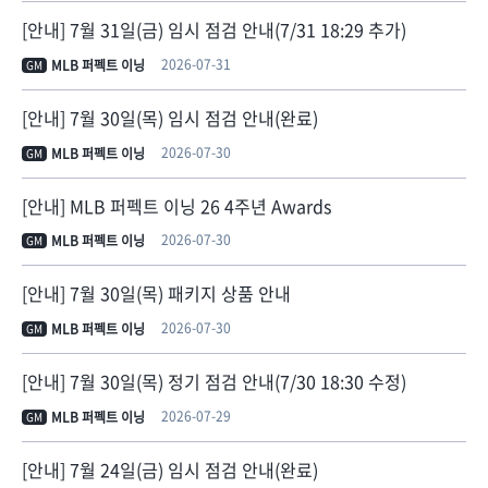
[안내] 7월 31일(금) 임시 점검 안내(7/31 18:29 추가)
2026-07-31
MLB 퍼펙트 이닝
GM
[안내] 7월 30일(목) 임시 점검 안내(완료)
2026-07-30
MLB 퍼펙트 이닝
GM
[안내] MLB 퍼펙트 이닝 26 4주년 Awards
2026-07-30
MLB 퍼펙트 이닝
GM
[안내] 7월 30일(목) 패키지 상품 안내
2026-07-30
MLB 퍼펙트 이닝
GM
[안내] 7월 30일(목) 정기 점검 안내(7/30 18:30 수정)
2026-07-29
MLB 퍼펙트 이닝
GM
[안내] 7월 24일(금) 임시 점검 안내(완료)