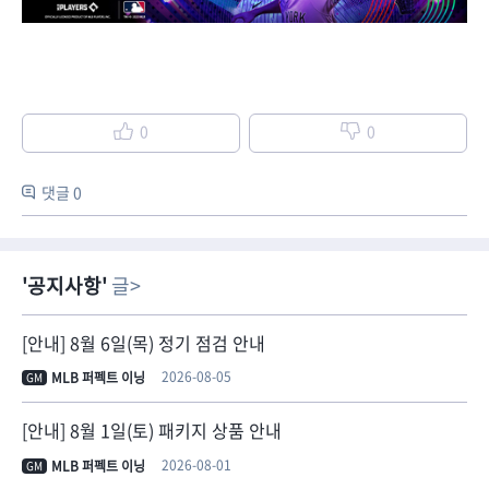
0
0
댓글 0
공지사항
글
[안내] 8월 6일(목) 정기 점검 안내
2026-08-05
MLB 퍼펙트 이닝
GM
[안내] 8월 1일(토) 패키지 상품 안내
2026-08-01
MLB 퍼펙트 이닝
GM