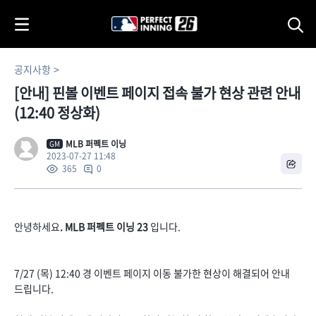
i
p
t
o
공지사항
C
[안내] 핀볼 이벤트 페이지 접속 불가 현상 관련 안내
o
n
(12:40 정상화)
t
e
MLB 퍼펙트 이닝
GM
2023-07-27 11:48
n
0
365
t
안녕하세요
. MLB 퍼펙트 이닝 23
입니다.
7/27 (목) 12:40
경
이벤트 페이지 이동 불가한 현상이 해결되어 안내
드립니다.