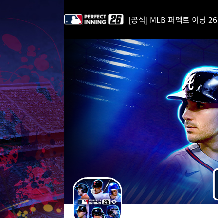
i
p
[공식] MLB 퍼펙트 이닝 26 | 
t
o
C
o
n
t
e
n
t