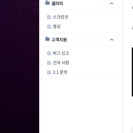
갤러리
스크린샷
영상
고객지원
버그 신고
건의 사항
1:1 문의