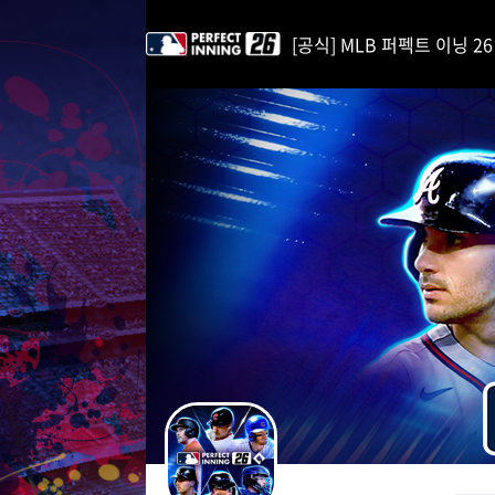
i
p
[공식] MLB 퍼펙트 이닝 26 | 
t
o
C
o
n
t
e
n
t