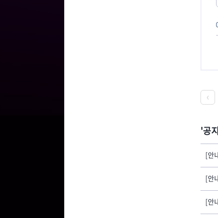
공
[안
[안
[안