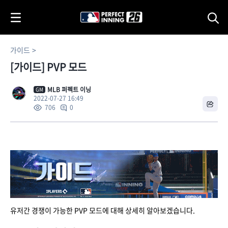
i
p
t
o
가이드
C
[가이드] PVP 모드
o
n
t
MLB 퍼펙트 이닝
GM
2022-07-27 16:49
e
0
706
n
t
유저간 경쟁이 가능한 PVP 모드에 대해 상세히 알아보겠습니다.