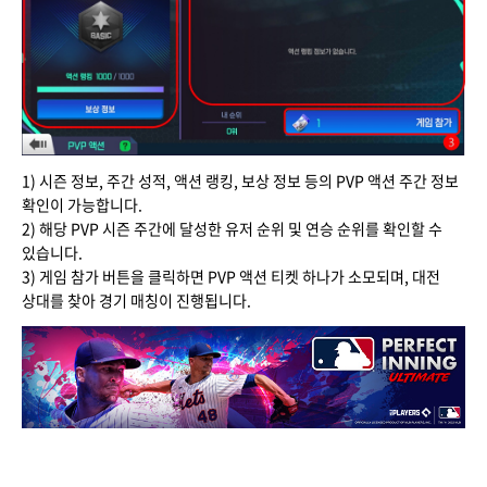
1) 시즌 정보, 주간 성적, 액션 랭킹, 보상 정보 등의 PVP 액션 주간 정보
확인이 가능합니다.
2) 해당 PVP 시즌 주간에 달성한 유저 순위 및 연승 순위를 확인할 수
있습니다.
3) 게임 참가 버튼을 클릭하면 PVP 액션 티켓 하나가 소모되며, 대전
상대를 찾아 경기 매칭이 진행됩니다.