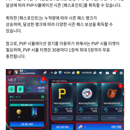
달성에 따라 PVP시뮬레이션 시즌 [패스포인트]를 획득할 수 있습니다.
획득한 [패스포인트]는 누적량에 따라 시즌 패스 랭크가
상승하며, 달성한 랭크에 따라 다양한 시즌 패스 보상을 획득할 수
있습니다.
참고로, PVP 시뮬레이션 경기를 이용하기 위해서는 PVP 시뮬 티켓이
필요하며, PVP 시뮬 티켓은 30분마다 1장씩 최대 5장까지 무료
충전됩니다.