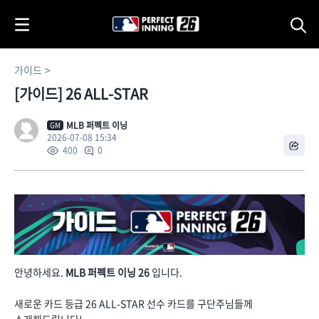
i
p
t
o
가이드
C
[가이드] 26 ALL-STAR
o
n
t
MLB 퍼펙트 이닝
GM
2026-07-08 15:34
e
0
400
n
t
안녕하세요.
MLB 퍼펙트 이닝 26
입니다.
새로운 카드 등급 26 ALL-STAR 선수 카드를 구단주님들께
소개해드립니다!