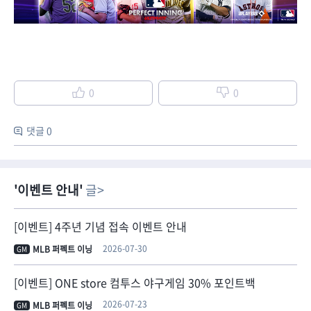
0
0
댓글 0
이벤트 안내
글
[이벤트] 4주년 기념 접속 이벤트 안내
2026-07-30
MLB 퍼펙트 이닝
GM
[이벤트] ONE store 컴투스 야구게임 30% 포인트백
2026-07-23
MLB 퍼펙트 이닝
GM