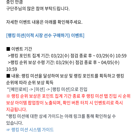
중인 만큼
구단주님의 많은 참여 부탁드립니다.
자세한 이벤트 내용은 아래를 확인해주세요.
[랭킹 미션(이적 시장 선수 구매하기) 이벤트]
■ 이벤트 기간
>랭킹 포인트 집계 기간: 03/22(수) 점검 종료 후 ~ 03/29(수) 10:59
>랭킹 순위 보상 수령 기간: 03/29(수) 점검 종료 후 ~ 04/05(수)
10:59
■ 내용: 랭킹 미션을 달성하여 보상 및 랭킹 포인트를 획득하고 랭킹
순위에 따라 순위 보상 획득
*[메인로비] -> [미션] -> [랭킹 미션]으로 진입
※ 랭킹 순위 보상은 포인트 집계 기간 종료 후 랭킹 미션 탭 진입 시 순위
보상 아이템 팝업창이 노출되며, 확인 버튼 터치 시 인벤토리로 즉시
지급됩니다.
*랭킹 미션에 대한 상세 가이드는 아래 링크를 통해 확인하실 수
있습니다.
☞ 랭킹 미션 시스템 가이드