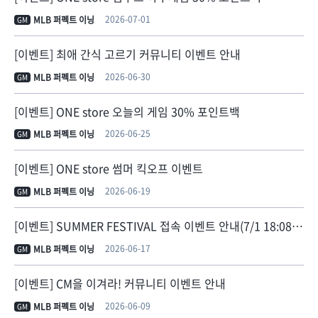
2026-07-01
MLB 퍼펙트 이닝
GM
[이벤트] 최애 간식 고르기 커뮤니티 이벤트 안내
2026-06-30
MLB 퍼펙트 이닝
GM
[이벤트] ONE store 오늘의 게임 30% 포인트백
2026-06-25
MLB 퍼펙트 이닝
GM
[이벤트] ONE store 썸머 킥오프 이벤트
2026-06-19
MLB 퍼펙트 이닝
GM
[이벤트] SUMMER FESTIVAL 접속 이벤트 안내(7/1 18:08 기간 연장)
2026-06-17
MLB 퍼펙트 이닝
GM
[이벤트] CM을 이겨라! 커뮤니티 이벤트 안내
2026-06-09
MLB 퍼펙트 이닝
GM