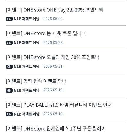
[이벤트] ONE store ONE pay 2종 20% 포인트백
2026-06-09
MLB 퍼펙트 이닝
GM
[이벤트] ONE store 봄-아웃 쿠폰 릴레이
2026-05-29
MLB 퍼펙트 이닝
GM
[이벤트] ONE store 오늘의 게임 30% 포인트백
2026-05-21
MLB 퍼펙트 이닝
GM
[이벤트] 깜짝 접속 이벤트 안내
2026-05-19
MLB 퍼펙트 이닝
GM
[이벤트] PLAY BALL! 퀴즈 타임 커뮤니티 이벤트 안내
2026-05-19
MLB 퍼펙트 이닝
GM
[이벤트] ONE store 원게임패스 1주년 쿠폰 릴레이