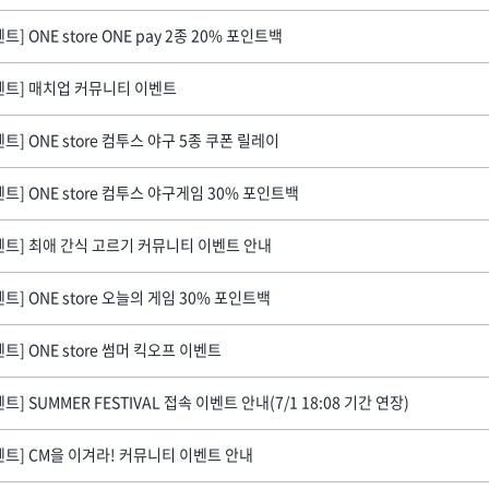
트] ONE store ONE pay 2종 20% 포인트백
벤트] 매치업 커뮤니티 이벤트
벤트] ONE store 컴투스 야구 5종 쿠폰 릴레이
벤트] ONE store 컴투스 야구게임 30% 포인트백
벤트] 최애 간식 고르기 커뮤니티 이벤트 안내
벤트] ONE store 오늘의 게임 30% 포인트백
벤트] ONE store 썸머 킥오프 이벤트
트] SUMMER FESTIVAL 접속 이벤트 안내(7/1 18:08 기간 연장)
벤트] CM을 이겨라! 커뮤니티 이벤트 안내