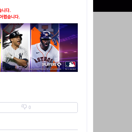
습니다.
 어렵습니다.
0