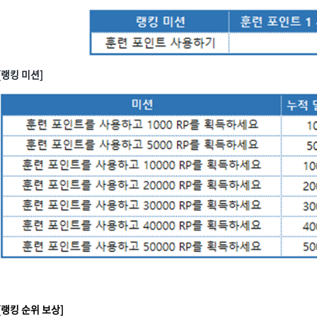
[랭킹 미션]
[랭킹 순위 보상]