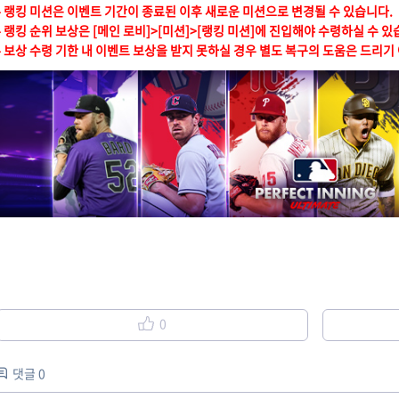
- 랭킹 미션은 이벤트 기간이 종료된 이후 새로운 미션으로 변경될 수 있습니다.
- 랭킹 순위 보상은 [메인 로비]>[미션]>[랭킹 미션]에 진입해야 수령하실 수 있
- 보상 수령 기한 내 이벤트 보상을 받지 못하실 경우 별도 복구의 도움은 드리기
0
댓글 0