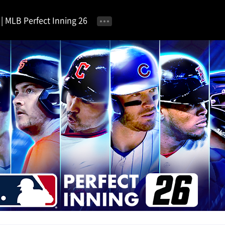
MLB Perfect Inning 26
공지사항
이벤트 안내
자유 게시판
가이드