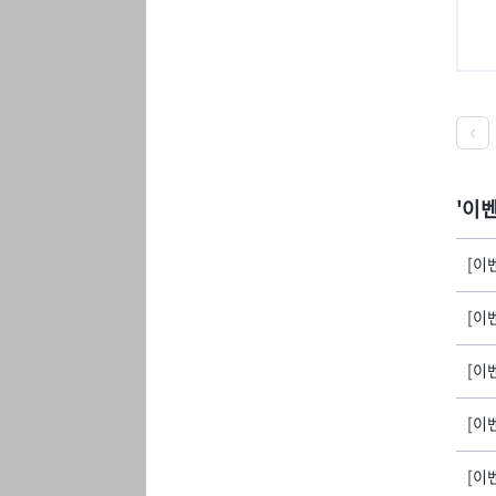
이벤
[이벤
[이
[이
[이
[이