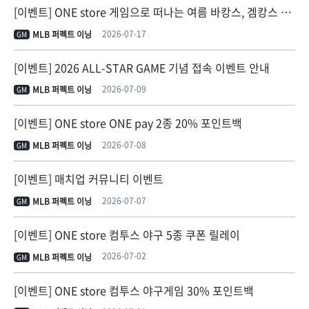
[이벤트] ONE store 게임으로 떠나는 여름 바캉스, 겜캉스 쿠폰팩
2026-07-17
MLB 퍼펙트 이닝
GM
[이벤트] 2026 ALL-STAR GAME 기념 접속 이벤트 안내
2026-07-09
MLB 퍼펙트 이닝
GM
[이벤트] ONE store ONE pay 2종 20% 포인트백
2026-07-08
MLB 퍼펙트 이닝
GM
[이벤트] 매치업 커뮤니티 이벤트
2026-07-07
MLB 퍼펙트 이닝
GM
[이벤트] ONE store 컴투스 야구 5종 쿠폰 릴레이
2026-07-02
MLB 퍼펙트 이닝
GM
[이벤트] ONE store 컴투스 야구게임 30% 포인트백