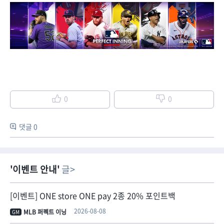
0
0
댓글 0
이벤트 안내
글
[이벤트] ONE store ONE pay 2종 20% 포인트백
2026-08-08
MLB 퍼펙트 이닝
GM