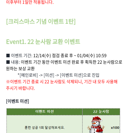
이후부터 1일만 적용됩니다.
[크리스마스 기념 이벤트 1탄]
Event1. 22 눈사람 교환 이벤트
■ 이벤트 기간:
12/14(수) 점검 종료 후 ~ 01/04(수) 10:59
■ 내용:
이벤트 기간 동안 이벤트 미션 완료 후 획득한 22 눈사람으로
원하는 보상 교환
*[메인로비] -> [미션] -> [이벤트 미션]으로 진입
※이벤트 기간 종료 시 22 눈사람도 삭제되니, 기간 내 모두 사용해
주시기 바랍니다.
[이벤트 미션]