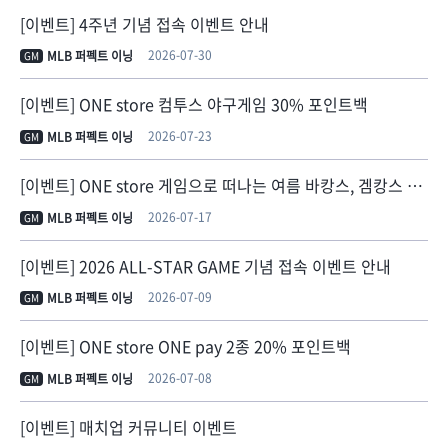
[이벤트] 4주년 기념 접속 이벤트 안내
2026-07-30
MLB 퍼펙트 이닝
GM
[이벤트] ONE store 컴투스 야구게임 30% 포인트백
2026-07-23
MLB 퍼펙트 이닝
GM
[이벤트] ONE store 게임으로 떠나는 여름 바캉스, 겜캉스 쿠폰팩
2026-07-17
MLB 퍼펙트 이닝
GM
[이벤트] 2026 ALL-STAR GAME 기념 접속 이벤트 안내
2026-07-09
MLB 퍼펙트 이닝
GM
[이벤트] ONE store ONE pay 2종 20% 포인트백
2026-07-08
MLB 퍼펙트 이닝
GM
[이벤트] 매치업 커뮤니티 이벤트