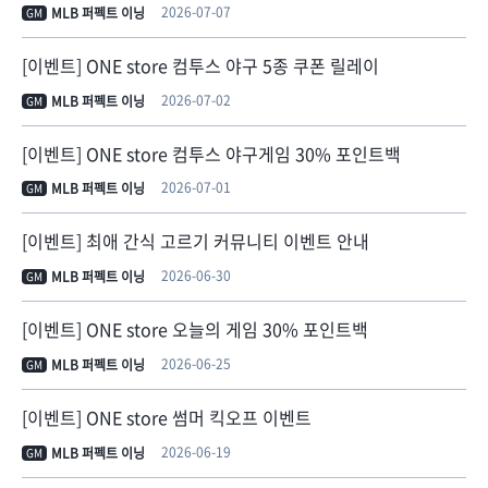
2026-07-07
MLB 퍼펙트 이닝
GM
[이벤트] ONE store 컴투스 야구 5종 쿠폰 릴레이
2026-07-02
MLB 퍼펙트 이닝
GM
[이벤트] ONE store 컴투스 야구게임 30% 포인트백
2026-07-01
MLB 퍼펙트 이닝
GM
[이벤트] 최애 간식 고르기 커뮤니티 이벤트 안내
2026-06-30
MLB 퍼펙트 이닝
GM
[이벤트] ONE store 오늘의 게임 30% 포인트백
2026-06-25
MLB 퍼펙트 이닝
GM
[이벤트] ONE store 썸머 킥오프 이벤트
2026-06-19
MLB 퍼펙트 이닝
GM