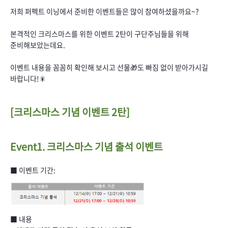
저희 퍼펙트 이닝에서 준비한 이벤트들은 많이 참여하셨을까요~?
본격적인 크리스마스를 위한 이벤트 2탄이 구단주님들을 위해
준비해보았는데요.
이벤트 내용을 꼼꼼히 확인해 보시고 선물🎁도 빠짐 없이 받아가시길
바랍니다!🎇
[크리스마스 기념 이벤트 2탄]
Event1. 크리스마스 기념 출석 이벤트
■ 이벤트 기간:
■ 내용