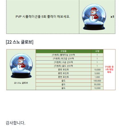
[22 스노 글로브]
감사합니다.