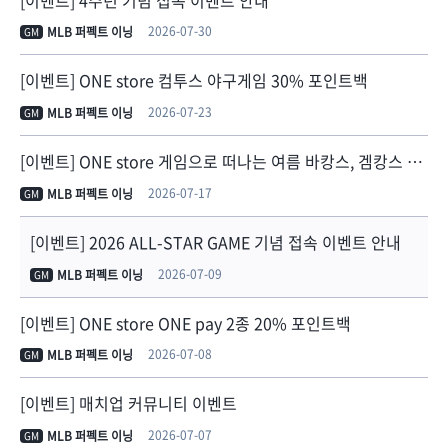
2026-07-30
MLB 퍼펙트 이닝
GM
[이벤트] ONE store 컴투스 야구게임 30% 포인트백
2026-07-23
MLB 퍼펙트 이닝
GM
[이벤트] ONE store 게임으로 떠나는 여름 바캉스, 겜캉스 쿠폰팩
2026-07-17
MLB 퍼펙트 이닝
GM
[이벤트] 2026 ALL-STAR GAME 기념 접속 이벤트 안내
2026-07-09
MLB 퍼펙트 이닝
GM
[이벤트] ONE store ONE pay 2종 20% 포인트백
2026-07-08
MLB 퍼펙트 이닝
GM
[이벤트] 매치업 커뮤니티 이벤트
2026-07-07
MLB 퍼펙트 이닝
GM