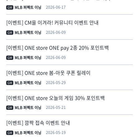
2026-06-17
MLB 퍼펙트 이닝
GM
[이벤트] CM을 이겨라! 커뮤니티 이벤트 안내
2026-06-09
MLB 퍼펙트 이닝
GM
[이벤트] ONE store ONE pay 2종 20% 포인트백
2026-06-09
MLB 퍼펙트 이닝
GM
[이벤트] ONE store 봄-아웃 쿠폰 릴레이
2026-05-29
MLB 퍼펙트 이닝
GM
[이벤트] ONE store 오늘의 게임 30% 포인트백
2026-05-21
MLB 퍼펙트 이닝
GM
[이벤트] 깜짝 접속 이벤트 안내
2026-05-19
MLB 퍼펙트 이닝
GM