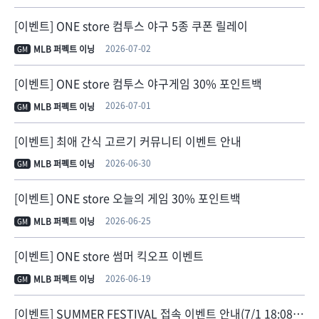
[이벤트] ONE store 컴투스 야구 5종 쿠폰 릴레이
2026-07-02
MLB 퍼펙트 이닝
GM
[이벤트] ONE store 컴투스 야구게임 30% 포인트백
2026-07-01
MLB 퍼펙트 이닝
GM
[이벤트] 최애 간식 고르기 커뮤니티 이벤트 안내
2026-06-30
MLB 퍼펙트 이닝
GM
[이벤트] ONE store 오늘의 게임 30% 포인트백
2026-06-25
MLB 퍼펙트 이닝
GM
[이벤트] ONE store 썸머 킥오프 이벤트
2026-06-19
MLB 퍼펙트 이닝
GM
[이벤트] SUMMER FESTIVAL 접속 이벤트 안내(7/1 18:08 기간 연장)