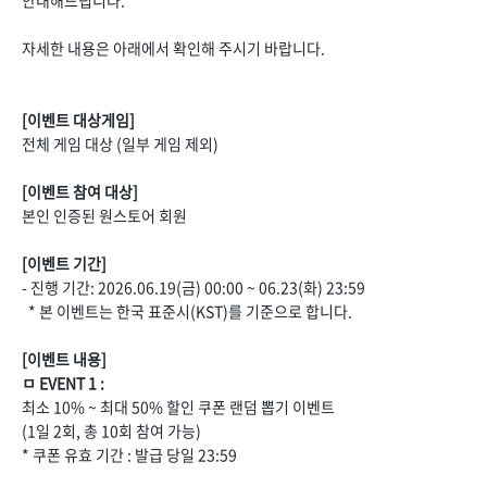
자세한 내용은 아래에서 확인해 주시기 바랍니다.
[이벤트 대상게임]
전체 게임 대상 (일부 게임 제외)
[이벤트 참여 대상]
본인 인증된 원스토어 회원
[이벤트 기간]
- 진행 기간: 2026.06.19(금) 00:00 ~ 06.23(화) 23:59
* 본 이벤트는 한국 표준시(KST)를 기준으로 합니다.
[이벤트 내용]
ㅁ EVENT 1 :
최소 10% ~ 최대 50% 할인 쿠폰 랜덤 뽑기 이벤트
(1일 2회, 총 10회 참여 가능)
* 쿠폰 유효 기간 : 발급 당일 23:59