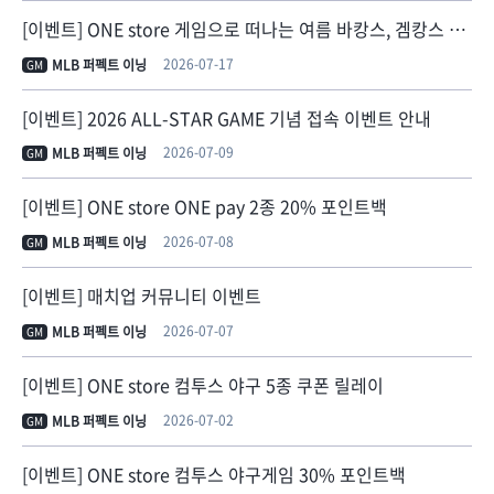
[이벤트] ONE store 게임으로 떠나는 여름 바캉스, 겜캉스 쿠폰팩
2026-07-17
MLB 퍼펙트 이닝
GM
[이벤트] 2026 ALL-STAR GAME 기념 접속 이벤트 안내
2026-07-09
MLB 퍼펙트 이닝
GM
[이벤트] ONE store ONE pay 2종 20% 포인트백
2026-07-08
MLB 퍼펙트 이닝
GM
[이벤트] 매치업 커뮤니티 이벤트
2026-07-07
MLB 퍼펙트 이닝
GM
[이벤트] ONE store 컴투스 야구 5종 쿠폰 릴레이
2026-07-02
MLB 퍼펙트 이닝
GM
[이벤트] ONE store 컴투스 야구게임 30% 포인트백