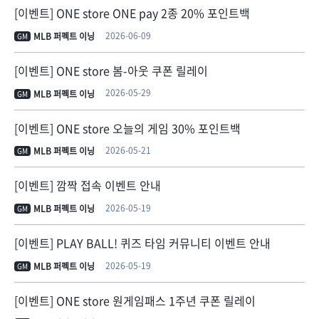
[이벤트] ONE store ONE pay 2종 20% 포인트백
2026-06-09
MLB 퍼펙트 이닝
GM
[이벤트] ONE store 봄-아웃 쿠폰 릴레이
2026-05-29
MLB 퍼펙트 이닝
GM
[이벤트] ONE store 오늘의 게임 30% 포인트백
2026-05-21
MLB 퍼펙트 이닝
GM
[이벤트] 깜짝 접속 이벤트 안내
2026-05-19
MLB 퍼펙트 이닝
GM
[이벤트] PLAY BALL! 퀴즈 타임 커뮤니티 이벤트 안내
2026-05-19
MLB 퍼펙트 이닝
GM
[이벤트] ONE store 원게임패스 1주년 쿠폰 릴레이