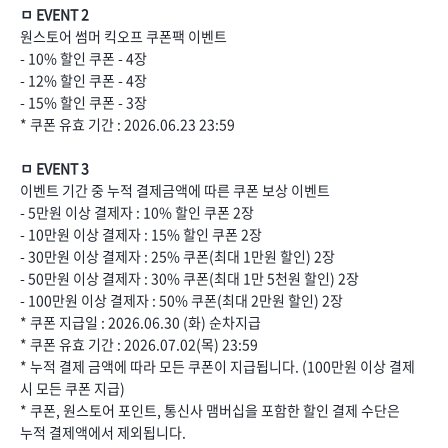
ㅁ EVENT 2
원스토어 썸머 킥오프 쿠폰팩 이벤트
- 10% 할인 쿠폰 - 4장
- 12% 할인 쿠폰 - 4장
- 15% 할인 쿠폰 - 3장
* 쿠폰 유효 기간 : 2026.06.23 23:59
ㅁ EVENT 3
이벤트 기간 중 누적 결제금액에 따른 쿠폰 보상 이벤트
- 5만원 이상 결제자 : 10% 할인 쿠폰 2장
- 10만원 이상 결제자 : 15% 할인 쿠폰 2장
- 30만원 이상 결제자 : 25% 쿠폰(최대 1만원 할인) 2장
- 50만원 이상 결제자 : 30% 쿠폰(최대 1만 5천원 할인) 2장
- 100만원 이상 결제자 : 50% 쿠폰(최대 2만원 할인) 2장
* 쿠폰 지급일 : 2026.06.30 (화) 순차지급
* 쿠폰 유효 기간 : 2026.07.02(목) 23:59
* 누적 결제 금액에 따라 모든 쿠폰이 지급됩니다. (100만원 이상 결제
시 모든 쿠폰 지급)
* 쿠폰, 원스토어 포인트, 통신사 맴버십을 포함한 할인 결제 수단은
누적 결제액에서 제외됩니다.