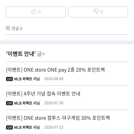
0
0
댓글 0
이벤트 안내
글
[이벤트] ONE store ONE pay 2종 20% 포인트백
2026-08-08
MLB 퍼펙트 이닝
GM
[이벤트] 4주년 기념 접속 이벤트 안내
2026-07-30
MLB 퍼펙트 이닝
GM
[이벤트] ONE store 컴투스 야구게임 30% 포인트백
2026-07-23
MLB 퍼펙트 이닝
GM