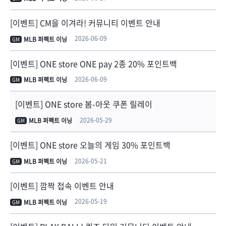
[이벤트] CM을 이겨라! 커뮤니티 이벤트 안내
2026-06-09
MLB 퍼펙트 이닝
GM
[이벤트] ONE store ONE pay 2종 20% 포인트백
2026-06-09
MLB 퍼펙트 이닝
GM
[이벤트] ONE store 봄-아웃 쿠폰 릴레이
2026-05-29
MLB 퍼펙트 이닝
GM
[이벤트] ONE store 오늘의 게임 30% 포인트백
2026-05-21
MLB 퍼펙트 이닝
GM
[이벤트] 깜짝 접속 이벤트 안내
2026-05-19
MLB 퍼펙트 이닝
GM