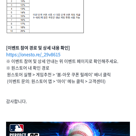
[이벤트 참여 경로 및 상세 내용 확인]
https://onesto.re/_29v8615
※ 이벤트 참여 및 상세 안내는 위 이벤트 페이지로 확인해주세요.
※ 원스토어 내 확인 경로
원스토어 실행 > 게임추천 > ‘봄-아웃 쿠폰 릴레이’ 배너 클릭
(이벤트 문의: 원스토어 앱 > ‘마이’ 메뉴 클릭 > 고객센터)
감사합니다.