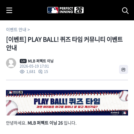
i
p
t
o
이벤트 안내
C
[이벤트] PLAY BALL! 퀴즈 타임 커뮤니티 이벤트
o
n
안내
t
e
MLB 퍼펙트 이닝
GM
2026-05-19 17:01
n
15
1,681
t
안녕하세요.
MLB 퍼펙트 이닝 26
입니다.