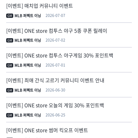
[이벤트] 매치업 커뮤니티 이벤트
2026-07-07
MLB 퍼펙트 이닝
GM
[이벤트] ONE store 컴투스 야구 5종 쿠폰 릴레이
2026-07-02
MLB 퍼펙트 이닝
GM
[이벤트] ONE store 컴투스 야구게임 30% 포인트백
2026-07-01
MLB 퍼펙트 이닝
GM
[이벤트] 최애 간식 고르기 커뮤니티 이벤트 안내
2026-06-30
MLB 퍼펙트 이닝
GM
[이벤트] ONE store 오늘의 게임 30% 포인트백
2026-06-25
MLB 퍼펙트 이닝
GM
[이벤트] ONE store 썸머 킥오프 이벤트