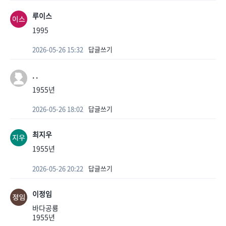
루이스
1995
2026-05-26 15:32
답글쓰기
. .
1955년
2026-05-26 18:02
답글쓰기
최지우
1955년
2026-05-26 20:22
답글쓰기
이정임
바다공룡
1955년