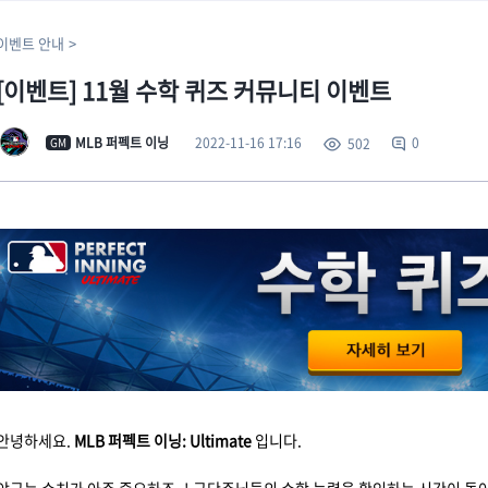
이벤트 안내
[이벤트] 11월 수학 퀴즈 커뮤니티 이벤트
2022-11-16 17:16
MLB 퍼펙트 이닝
0
502
GM
안녕하세요.
MLB 퍼펙트 이닝: Ultimate
입니다.