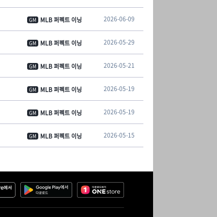
2026-06-09
MLB 퍼펙트 이닝
GM
2026-05-29
MLB 퍼펙트 이닝
GM
2026-05-21
MLB 퍼펙트 이닝
GM
2026-05-19
MLB 퍼펙트 이닝
GM
2026-05-19
MLB 퍼펙트 이닝
GM
2026-05-15
MLB 퍼펙트 이닝
GM