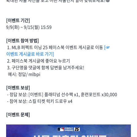
[이벤트 기간]
9/9(화) ~ 9/15(월) 15:59
[이벤트 참여 방법]
1. MLB 퍼펙트 이닝 25 페이스북 이벤트 게시글로 이동
[☞
이벤트 게시글로 바로 가기]
2. 페이스북 게시글에 좋아요 누르기
3. 구단명을 댓글에 함께 답변을 남겨주세요!
예시: 정답/ mlbpi
[이벤트 보상]
- 정답 보상: [이벤트] 플래티넘 선수팩 x1, 훈련포인트 x30,000
- 참여 보상: 스킬 티켓 럭키 드로우 x4
[이벤트 문제]