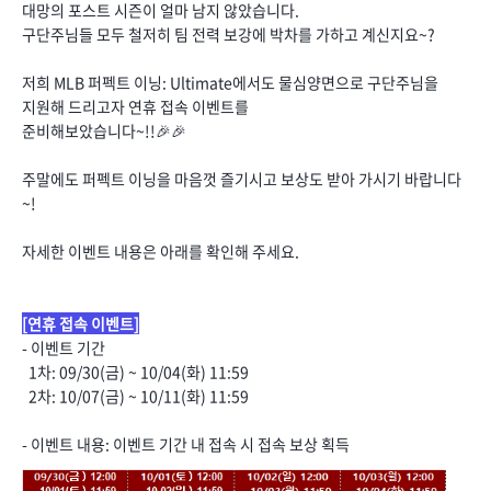
대망의 포스트 시즌이 얼마 남지 않았습니다.
구단주님들 모두 철저히 팀 전력 보강에 박차를 가하고 계신지요~?
저희 MLB 퍼펙트 이닝: Ultimate에서도 물심양면으로 구단주님을
지원해 드리고자 연휴 접속 이벤트를
준비해보았습니다~!!🎉🎉
주말에도 퍼펙트 이닝을 마음껏 즐기시고 보상도 받아 가시기 바랍니다
~!
자세한 이벤트 내용은 아래를 확인해 주세요.
[연휴 접속 이벤트]
- 이벤트 기간
1차: 09/30(금) ~ 10/04(화) 11:59
2차: 10/07(금) ~ 10/11(화) 11:59
- 이벤트 내용: 이벤트 기간 내 접속 시 접속 보상 획득