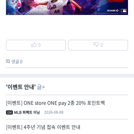
0
0
댓글 0
이벤트 안내
글
[이벤트] ONE store ONE pay 2종 20% 포인트백
2026-08-08
MLB 퍼펙트 이닝
GM
[이벤트] 4주년 기념 접속 이벤트 안내