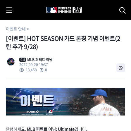
i
p
t
o
이벤트 안내
C
[이벤트] HOT SEASON 카드 론칭 기념 이벤트(2
o
n
탄 추가 9/28)
t
e
MLB 퍼펙트 이닝
GM
2022-09-20 19:37
n
0
13,458
t
안녕하세요.
MLB 퍼펙트 이닝: Ultimate
입니다.