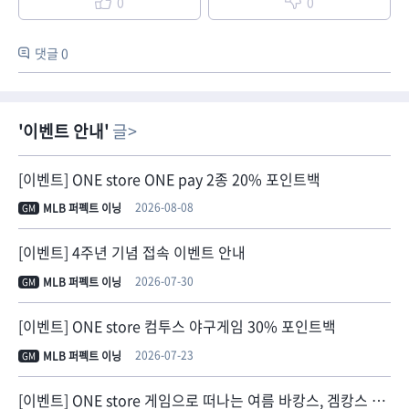
0
0
댓글 0
이벤트 안내
글
[이벤트] ONE store ONE pay 2종 20% 포인트백
2026-08-08
MLB 퍼펙트 이닝
GM
[이벤트] 4주년 기념 접속 이벤트 안내
2026-07-30
MLB 퍼펙트 이닝
GM
[이벤트] ONE store 컴투스 야구게임 30% 포인트백
2026-07-23
MLB 퍼펙트 이닝
GM
[이벤트] ONE store 게임으로 떠나는 여름 바캉스, 겜캉스 쿠폰팩