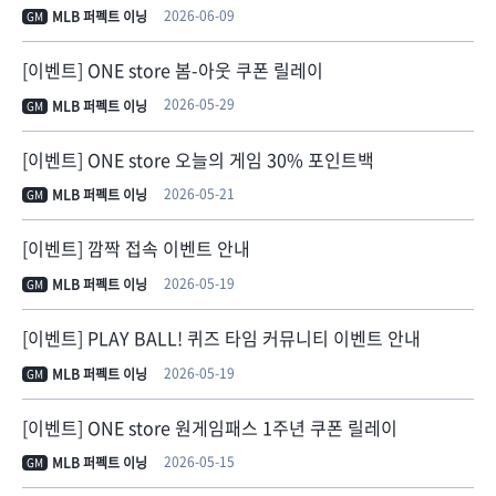
2026-06-09
MLB 퍼펙트 이닝
GM
[이벤트] ONE store 봄-아웃 쿠폰 릴레이
2026-05-29
MLB 퍼펙트 이닝
GM
[이벤트] ONE store 오늘의 게임 30% 포인트백
2026-05-21
MLB 퍼펙트 이닝
GM
[이벤트] 깜짝 접속 이벤트 안내
2026-05-19
MLB 퍼펙트 이닝
GM
[이벤트] PLAY BALL! 퀴즈 타임 커뮤니티 이벤트 안내
2026-05-19
MLB 퍼펙트 이닝
GM
[이벤트] ONE store 원게임패스 1주년 쿠폰 릴레이
2026-05-15
MLB 퍼펙트 이닝
GM